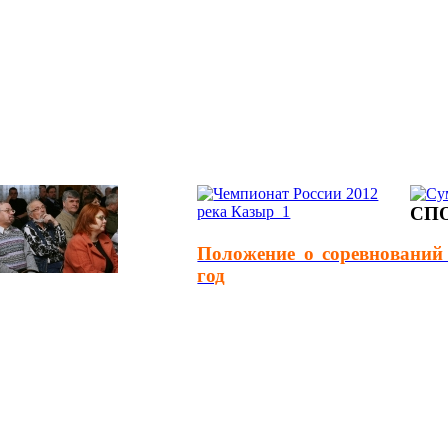
СП
Положение о соревновани
год