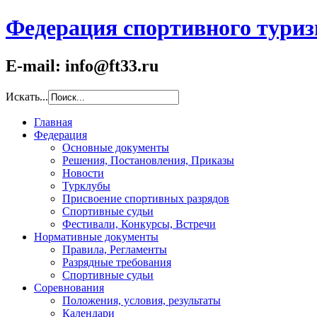
Федерация спортивного туриз
E-mail: info@ft33.ru
Искать...
Главная
Федерация
Основные документы
Решения, Постановления, Приказы
Новости
Турклубы
Присвоение спортивных разрядов
Спортивные судьи
Фестивали, Конкурсы, Встречи
Нормативные документы
Правила, Регламенты
Разрядные требования
Спортивные судьи
Соревнования
Положения, условия, результаты
Календари