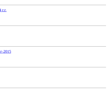
г.г.
нг-2015